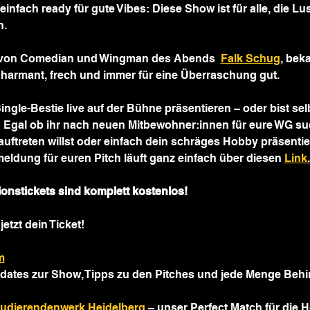
infach ready für gute Vibes: Diese Show ist für alle, die L
n.
 von Comedian und Wingman des Abends  
Falk Schug
, bek
armant, frech und immer für eine Überraschung gut.
ngle-Bestie live auf der Bühne präsentieren – oder bist sel
 Egal ob ihr nach neuen Mitbewohner:innen für eure WG suc
auftreten willst oder einfach dein schräges Hobby präsentie
eldung für euren Pitch läuft ganz einfach über diesen 
Link
.
ionstickets sind komplett kostenlos!
jetzt dein Ticket!
m
dates zur Show, Tipps zu den Pitches und jede Menge Behi
tudierendenwerk Heidelberg
 – unser Perfect Match für die H