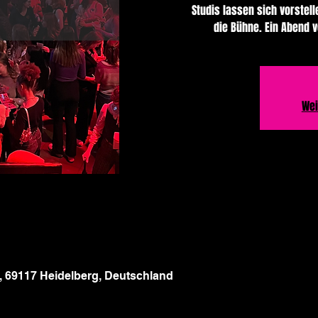
Studis lassen sich vorstell
die Bühne. Ein Abend v
Wei
 5, 69117 Heidelberg, Deutschland