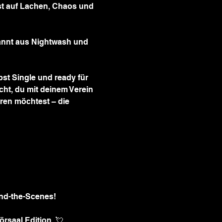
ust auf Lachen, Chaos und 
annt aus Nightwash und 
bst Single und ready für 
ht, du mit deinem Verein 
ren möchtest – die 
nd-the-Scenes!
örsaal Edition. 💘