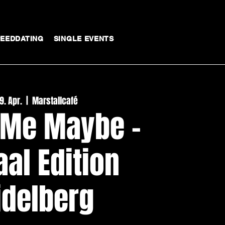
PEEDDATING
SINGLE EVENTS
9. Apr.
  |  
Marstallcafé
 Me Maybe -
al Edition
idelberg