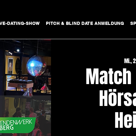
IVE-DATING-SHOW
PITCH & BLIND DATE ANMELDUNG
S
Mi., 2
Match
Hörsa
He