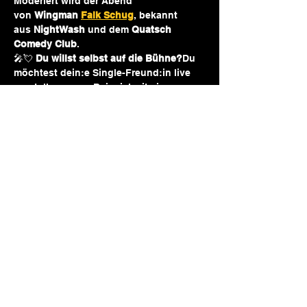
Moderiert wird der Abend 
von
 Wingman 
Falk Schug
, bekannt 
aus 
NightWash
 und dem 
Quatsch 
Comedy Club
.
🎤💘 
Du willst selbst auf die Bühne?
Du 
möchtest dein:e Single-Freund:in live 
vorstellen – zum Beispiel mit einer 
epischen PowerPoint-Präsi? Oder du 
bist selbst Single? Kein Problem! Du 
kannst dich auch ganz 
in deiner 
eigenen, kreativen Art präsentieren
 oder 
dich für ein 
Blind Date
 bewerben: 
Augen verbunden, Live-Match auf der 
Bühne – spannend, chaotisch, 
unvergesslich.
👉 Die Anmeldung für 
Pitch oder Blind 
Date
 läuft ganz einfach über den 
Link
.
🎟️ 
Und das Beste:
 Die vorgestellten 
Singles erhalten freien Eintritt.
📲 Folge uns auf 
Instagram
 Dort 