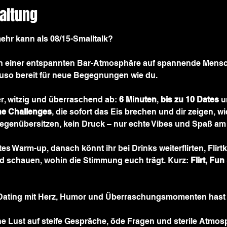
altung
mehr kann als 08/15-Smalltalk?
u in einer entspannten Bar-Atmosphäre auf spannende Mensc
auso bereit für neue Begegnungen wie du.
r, witzig und überraschend ab: 
6 Minuten
, 
bis zu 10 Dates
 u
ne Challenges
, die sofort das Eis brechen und dir zeigen, wie
 Gegenübersitzen, kein Druck – nur echte Vibes und Spaß a
es Warm-up, danach könnt ihr bei Drinks weiterflirten, Flirtk
d schauen, wohin die Stimmung euch trägt. Kurz: 
Flirt, Fun
Dating mit Herz, Humor und Überraschungsmomenten hast
eine Lust auf steife Gespräche, öde Fragen und sterile Atmo