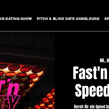
IVE-DATING-SHOW
PITCH & BLIND DATE ANMELDUNG
S
Mi., 
Fast'n
Speed
​Bereit für ein Speed 