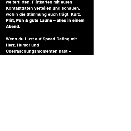
weiterflirten, Flirtkarten mit euren 
Kontaktdaten verteilen und schauen, 
wohin die Stimmung euch trägt. Kurz: 
Flirt, Fun & gute Laune – alles in einem 
Abend.
Wenn du Lust auf Speed Dating mit 
Herz, Humor und 
Überraschungsmomenten hast –
willkommen bei Fast’n Flirty.
Das Event für alle, die keine Lust auf 
steife Gespräche, öde Fragen und 
sterile Atmosphäre haben. Bei uns 
geht’s um 
Spaß, echtes Flirten und ein 
lockeres Kennenlernen
 – ohne Druck, 
dafür mit viel guter Stimmung!
Wir bieten die Speeddate Events für 
verschiedene Altersklassen an:
🩷 28-35 Jahre
🩷 33-40 Jahre